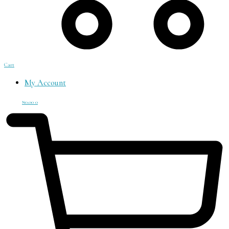
Cart
My Account
₦
0.00
0