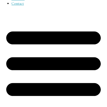
Contact