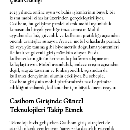
Çıkan Özelliği
2025 yılında online oyun ve bahis işlemlerinin büyük bir
kısmı mobil cihazlar üzerinden gerçekleştiriliyor.
Casibom, bu gelişime paralel olarak mobil uyumluluk
konusunda birçok yeniliğe imza atmıştır. Mobil
uygulamalar hız, güvenlik ve kullanım pratikliği açısından
önemli avantajlar sunuyor. Ayrıca, mobil cihazlarda parmak
izi veya yüz tanıma gibi biyometrik doğrulama yöntemleri
ile hızlı ve güvenli giriş mümkün oluyor. Bu da
kullanıcıların günün her anında platforma ulaşmasını
kolaylaştırıyor. Mobil uyumluluk, sadece erişim açısından
değil, arayüz tasarımı ve fonksiyonellik açısından da
kullanıcı deneyimini olumlu etkiliyor. Bu sebeple,
Casibom girişinin mobil platformlarda nasıl optimize
edildiğini anlamak, kullanıcılar için büyük önem taşıyor.
Casibom Girişinde Güncel
Teknolojileri Takip Etmek
Teknoloji hızla gelişirken Casibom giriş süreçleri de
sürekli olarak yenileniyor. Yapay zeka destekli güvenlik