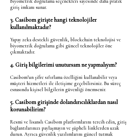
Biyometrik doğrulama seçenekleri sayesinde daha pratik
giriş imkanı sunar.
3. Casibom girişte hangi teknolojiler
kullanılmaktadır?
Yapay zeka destekli güvenlik, blockchain teknolojisi ve
biyometrik doğrulama gibi güncel teknolojiler öne
çıkmaktadır.
4. Giriş bilgilerimi unutursam ne yapmalıyım?
Casibom’un şifre sıfırlama özelliğini kullanabilir veya
müşteri hizmetleri ile iletişime geçebilirsiniz. Bu süreç
esnasında kişisel bilgilerin güvenliği önemsenir.
5. Casibom girişinde dolandırıcılıklardan nasıl
korunabilirim?
Resmi ve lisanslı Casibom platformlarını tercih edin, giriş
bağlantılarınızı paylaşmayın ve şüpheli linklerden uzak
durun. Ayrıca güvenlik yazılımlarını güncel tutmak