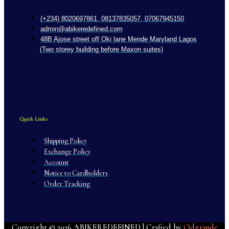
(+234) 8020697861, 08137835057, 07067945150
admin@abikeredefined.com
48B Ajose street off Oki lane Mende Maryland Lagos
(Two storey building before Maxon suites)
Quick Links
Shipping Policy
Exchange Policy
Account
Notice to Cardholders
Order Tracking
Copyright © 2026 ABIKEREDEFINED | Crafted by
Odgrande