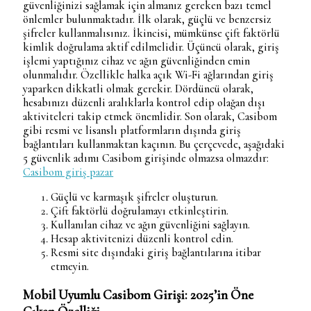
güvenliğinizi sağlamak için almanız gereken bazı temel
önlemler bulunmaktadır. İlk olarak, güçlü ve benzersiz
şifreler kullanmalısınız. İkincisi, mümkünse çift faktörlü
kimlik doğrulama aktif edilmelidir. Üçüncü olarak, giriş
işlemi yaptığınız cihaz ve ağın güvenliğinden emin
olunmalıdır. Özellikle halka açık Wi-Fi ağlarından giriş
yaparken dikkatli olmak gerekir. Dördüncü olarak,
hesabınızı düzenli aralıklarla kontrol edip olağan dışı
aktiviteleri takip etmek önemlidir. Son olarak, Casibom
gibi resmi ve lisanslı platformların dışında giriş
bağlantıları kullanmaktan kaçının. Bu çerçevede, aşağıdaki
5 güvenlik adımı Casibom girişinde olmazsa olmazdır:
Casibom giriş pazar
Güçlü ve karmaşık şifreler oluşturun.
Çift faktörlü doğrulamayı etkinleştirin.
Kullanılan cihaz ve ağın güvenliğini sağlayın.
Hesap aktivitenizi düzenli kontrol edin.
Resmi site dışındaki giriş bağlantılarına itibar
etmeyin.
Mobil Uyumlu Casibom Girişi: 2025’in Öne