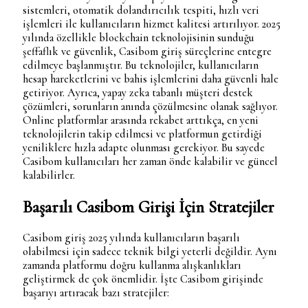
sistemleri, otomatik dolandırıcılık tespiti, hızlı veri
işlemleri ile kullanıcıların hizmet kalitesi artırılıyor. 2025
yılında özellikle blockchain teknolojisinin sunduğu
şeffaflık ve güvenlik, Casibom giriş süreçlerine entegre
edilmeye başlanmıştır. Bu teknolojiler, kullanıcıların
hesap hareketlerini ve bahis işlemlerini daha güvenli hale
getiriyor. Ayrıca, yapay zeka tabanlı müşteri destek
çözümleri, sorunların anında çözülmesine olanak sağlıyor.
Online platformlar arasında rekabet arttıkça, en yeni
teknolojilerin takip edilmesi ve platformun getirdiği
yeniliklere hızla adapte olunması gerekiyor. Bu sayede
Casibom kullanıcıları her zaman önde kalabilir ve güncel
kalabilirler.
Başarılı Casibom Girişi İçin Stratejiler
Casibom giriş 2025 yılında kullanıcıların başarılı
olabilmesi için sadece teknik bilgi yeterli değildir. Aynı
zamanda platformu doğru kullanma alışkanlıkları
geliştirmek de çok önemlidir. İşte Casibom girişinde
başarıyı artıracak bazı stratejiler: