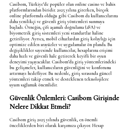
Casibom, Türkiye’de popüler olan online casino ve bahis
platformlarından biridir. 2025 yılına girerken, birçok
online platformda olduğu gibi Casibom da kullanıcılarına
daha yenilikçi ve güvenli giriş yöntemleri sunmaya
başladı. Örneğin, çift aşamalı doğrulama (2FA) ve
biyometrik giriş sistemleri yeni standartlar haline
getiriliyor. Ayrıca, mobil cihazlardan giriş kolaylığı için
optimize edilen arayüzler ve uygulamalar ön planda. Bu
değişiklikler sayesinde kullanıcılar, hesaplarına erişimi
daha hızlı ve güvenli hale getirerek keyifli bir oyun
deneyimi yaşayacaklar. Casibom’da giriş yöntemlerindeki
bu gelişmeler, kullanıcıların güvenliğini ve konforunu
artırmayı hedefliyor. Bu nedenle, giriş sırasında güncel
yöntemleri takip etmek ve desteklenen teknolojilere
uyum sağlamak önemlidir.
Güvenlik Önlemleri: Casibom Girişinde
Nelere Dikkat Etmeli?
Casibom giriş 2025 yılında güvenlik, en önemli
önceliklerden biri olarak karşımıza çıkıyor. Hesap