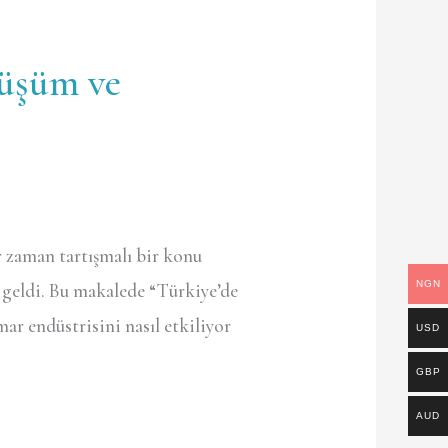
nüşüm ve
r zaman tartışmalı bir konu
NGN
ne geldi. Bu makalede “Türkiye’de
mar endüstrisini nasıl etkiliyor
USD
GBP
AUD