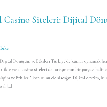
l Casino Siteleri: Dijital Dö
bike
: Dijital Dönüşüm ve Etkileri Türkiye’de kumar oynamak he
irlikte yasal casino siteleri de tartışmanın bir parçası hali
nüşüm ve Etkileri” konusunu ele alacağız. Dijital devrim, ku
sal […]