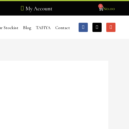
0
Cart
My Account
₦
0.00
F
X
G
r Stockist
Blog
TAFIYA
Contact
a
-
o
c
t
o
e
w
g
b
i
l
o
t
e
o
t
-
k
e
p
r
l
u
s