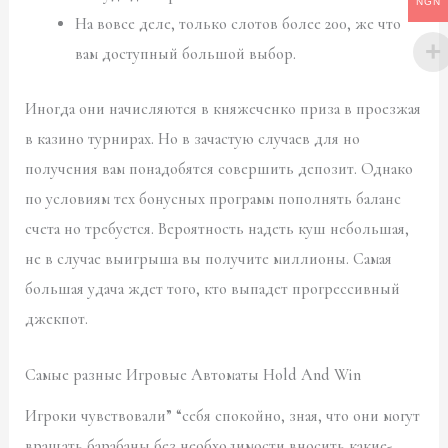
NGN
На вовсе деле, только слотов более 200, же что
вам доступный большой выбор.
Иногда они начисляются в княжеченко приза в проезжая
в казино турнирах. Но в зачастую случаев для но
получения вам понадобятся совершить депозит. Однако
по условиям тех бонусных программ пополнять баланс
счета но требуется. Вероятность надеть куш небольшая,
не в случае выигрыша вы получите миллионы. Самая
большая удача ждет того, кто выпадет прогрессивный
джекпот.
Самые разные Игровые Автоматы Hold And Win
Игроки чувствовали” “себя спокойно, зная, что они могут
вращать барабаны без необходимости вносить какие-