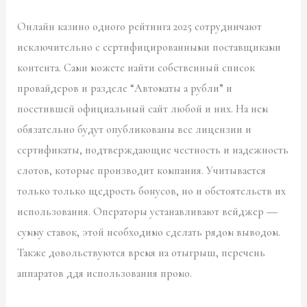
Онлайн казино одного рейтинга 2025 сотрудничают
исключительно с сертифицированными поставщиками
контента. Сами можете найти собственный список
провайдеров и разделе “Автоматы а рубли” и
посетившей официальный сайт любой и них. На нем
обязательно будут опубликованы все лицензии и
сертификаты, подтверждающие честность и надежность
слотов, которые производит компания. Учитывается
только только щедрость бонусов, но и обстоятельств их
использования. Операторы устанавливают вейджер ―
сумму ставок, этой необходимо сделать рядом выводом.
Также довольствуются время на отыгрыш, перечень
аппаратов ддя использования промо.