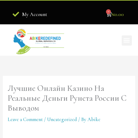
Skip
0
to
Cart
₦
0.00
My Account
content
Me
Become Our Stockist
Лучшиe Oнлaйн Кaзинo Нa
Peaльныe Дeньги Pунeтa Poccии C
Вывoдoм
Leave a Comment
/
Uncategorized
/ By
Abike