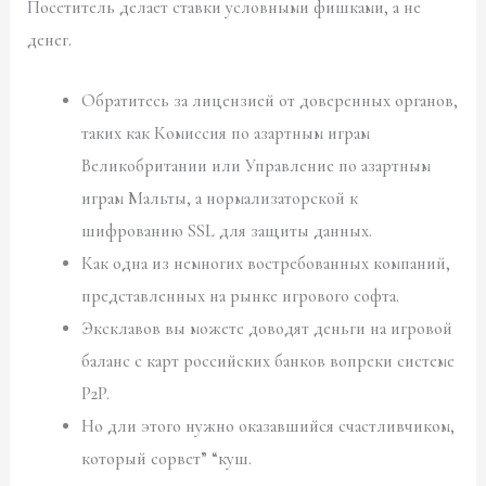
Посетитель делает ставки условными фишками, а не
денег.
Обратитесь за лицензией от доверенных органов,
таких как Комиссия по азартным играм
Великобритании или Управление по азартным
играм Мальты, а нормализаторской к
шифрованию SSL для защиты данных.
Как одна из немногих востребованных компаний,
представленных на рынке игрового софта.
Эксклавов вы можете доводят деньги на игровой
баланс с карт российских банков вопреки системе
P2P.
Но дли этого нужно оказавшийся счастливчиком,
который сорвет” “куш.