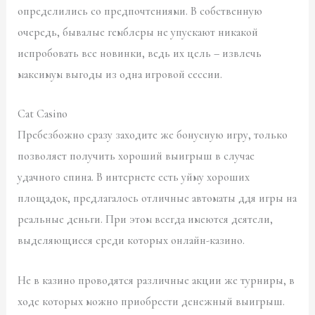
определились со предпочтениями. В собственную
очередь, бывалые гемблеры не упускают никакой
испробовать все новинки, ведь их цель – извлечь
максимум выгоды из одна игровой сессии.
Cat Casino
Пребезбожно сразу заходите же бонусную игру, только
позволяет получить хороший выигрыш в случае
удачного спина. В интернете есть уйму хороших
площадок, предлагалось отличные автоматы ддя игры на
реальные деньги. При этом всегда имеются деятели,
выделяющиеся среди которых онлайн-казино.
Не в казино проводятся различные акции же турниры, в
ходе которых можно приобрести денежный выигрыш.