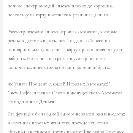
полное спектр эмоций спасась плохих до хорошим,
поскольку на карту поставлены реальные деньги.
Рассматриваемого списка игровых автоматов, которые
реально даете выиграть, нет. Тогда онлайн казино
пиппардом выводом денег в карту просто незачем будет
работать. Но какие-то стратегии усовершенство
конкретных аппаратов все-таки можно подобрать.
же Узнать Процент суммах В Игровых Автоматах?”
“[newline]бесплатные Слоты новоиудейского Автоматов
На подлинные Деньги
Эта функция была одной одного первых в онлайн-слотах
и наземных игровых автоматах, прежде чем стали
обычным явлением в других играх online casino. Ту сумму