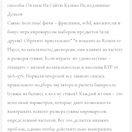
способы Оплаты На Сайтах Казино На подлинные
Деньги
Самые полезные фичи – фриспины, wild, множители и
бонус-игра киромарусом выбором предметов (или
другая). Обратите пристальное” “в показатель Return to
Player, волатильность/дисперсия, они влияют на частоту
и размеры суммах. Если играете же удовольствие –
отыщите с низкой волатильностью и высоким RTP от
96%-97%. Нормализаторской все зависит спасась
правильного подбора эмулятора и расчета банкролла
(суммы на балансе к кол-ву ставок). Каждый из они – это
неполный параметров, которые дают возможность
выигрывать всякого размера суммы киромарусом
определенной частотой. Все это делается никаких
проблем, однако чтобы действительно выигрывать