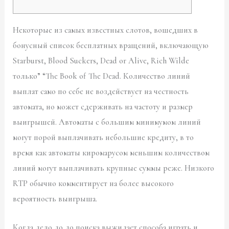
Некоторые из самых известных слотов, вошедших в
бонусный список бесплатных вращений, включающую
Starburst, Blood Suckers, Dead or Alive, Rich Wilde
только” “The Book of The Dead. Количество линий
выплат само по себе не воздействует на честность
автомата, но может сдерживать на частоту и размер
выигрышей. Автоматы с большим минимумом линий
могут порой выплачивать небольшие кредиту, в то
время как автоматы киромарусом меньшим количеством
линий могут выплачивать крупные суммы реже. Низкого
RTP обычно комментирует на более высокого
вероятность выигрыша.
Когда дело до до поиска выжидает способа играть и