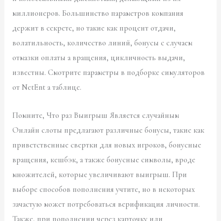
миллионеров. Большинство параметров компания
держит в секрете, но такие как процент отдачи,
волатильность, количество линий, бонусы с случаем
отмазки оплаты а вращения, цикличность выдачи,
известны. Смотрите параметры в подборке симуляторов
от NetEnt а таблице.
Помните, Что раз Выигрыш Является случайным
Онлайн слоты предлагают различные бонусы, такие как
приветственные свертки для новых игроков, бонусные
вращения, кешбэк, а также бонусные символы, вроде
множителей, которые увеличивают выигрыш. При
выборе способов пополнения учтите, но в некоторых
зачастую может потребоваться верификация личности.
Также, при пополнении через карточку или