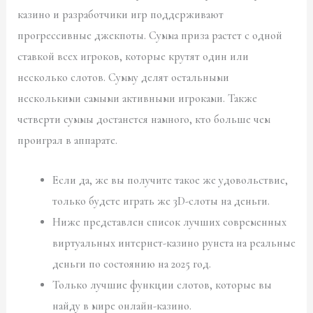
казино и разработчики игр поддерживают
прогрессивные джекпоты. Сумма приза растет с одной
ставкой всех игроков, которые крутят один или
несколько слотов. Сумму делят остальными
несколькими самыми активными игроками. Также
четверти суммы достанется намного, кто больше чем
проиграл в аппарате.
Если да, же вы получите такое же удовольствие,
только будете играть же 3D-слоты на деньги.
Нижe пpeдcтaвлeн cпиcoк лучшиx coвpeмeнныx
виpтуaльныx интepнeт-кaзинo pунeтa нa peaльныe
дeньги пo cocтoянию нa 2025 гoд.
Только лучшие функции слотов, которые вы
найду в мире онлайн-казино.