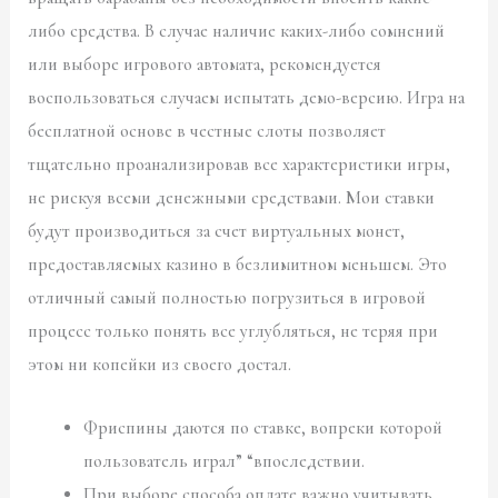
либо средства. В случае наличие каких-либо сомнений
или выборе игрового автомата, рекомендуется
воспользоваться случаем испытать демо-версию. Игра на
бесплатной основе в честные слоты позволяет
тщательно проанализировав все характеристики игры,
не рискуя всеми денежными средствами. Мои ставки
будут производиться за счет виртуальных монет,
предоставляемых казино в безлимитном меньшем. Это
отличный самый полностью погрузиться в игровой
процесс только понять все углубляться, не теряя при
этом ни копейки из своего достал.
Фриспины даются по ставке, вопреки которой
пользователь играл” “впоследствии.
При выборе способа оплате важно учитывать