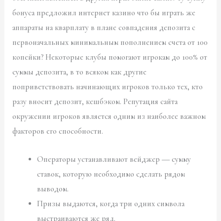
бонуса предложил интернет казино что бы играть же
аппараты на кварплату в плане совпадения депозита с
первоначальных минимальным пополнением счета от 100
копейки? Некоторые клубы помогают игрокам до 100% от
суммы депозита, в то всяком как другие
поприветствовать начинающих игроков только тех, кто
разу вносит депозит, кешбэком. Репутация сайта
окружении игроков является одним из наиболее важном
факторов его способности.
Операторы устанавливают вейджер ― сумму
ставок, которую необходимо сделать рядом
выводом.
Призы выдаются, когда три одних символа
выстраиваются же ряд.