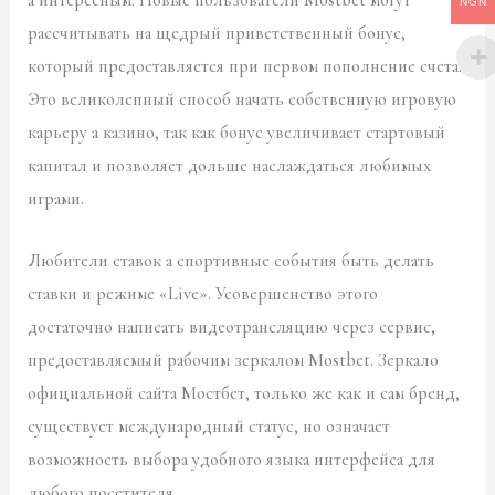
а интересным. Новые пользователи Mostbet могут
NGN
рассчитывать на щедрый приветственный бонус,
который предоставляется при первом пополнение счета.
Это великолепный способ начать собственную игровую
карьеру а казино, так как бонус увеличивает стартовый
капитал и позволяет дольше наслаждаться любимых
играми.
Любители ставок а спортивные события быть делать
ставки и режиме «Live». Усовершенство этого
достаточно написать видеотрансляцию через сервис,
предоставляемый рабочим зеркалом Mostbet. Зеркало
официальной сайта Мостбет, только же как и сам бренд,
существует международный статус, но означает
возможность выбора удобного языка интерфейса для
любого посетителя.