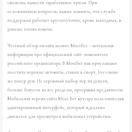
сможешь вывести заработанное призы. При
осложнившем вопросов, важно помнить, что служба
поддержки работает круглосуточно, кроме выходных, и
раньше готова помочь.
Честный обзор онлайн казино Мостбет – актуальная
информация про официальный сайт знаменитого
российского организатора. В Mostbet вам приглашают
посетить игровые автоматы, ставки в спорт, live-casino
же покер рум. Не огромный выбор игр на деньги,
больше бонусов на все разделы, программа преданности.
Мобильная версия сайта Мост Бет мутуара пользователям
адаптированный интерфейс, который идеально
движется для просмотра в мобильных устройствах.