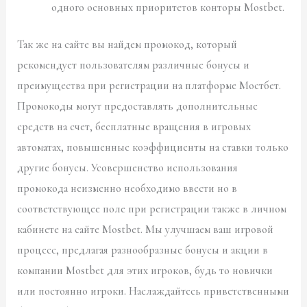
одного основных приоритетов конторы Mostbet.
Так же на сайте вы найдем промокод, который
рекомендует пользователям различные бонусы и
преимущества при регистрации на платформе Мостбет.
Промокоды могут предоставлять дополнительные
средств на счет, бесплатные вращения в игровых
автоматах, повышенные коэффициенты на ставки только
другие бонусы. Усовершенство использования
промокода неизменно необходимо ввести но в
соответствующее поле при регистрации также в личном
кабинете на сайте Mostbet. Мы улучшаем ваш игровой
процесс, предлагая разнообразные бонусы и акции в
компании Mostbet для этих игроков, будь то новички
или постоянно игроки. Наслаждайтесь приветственными