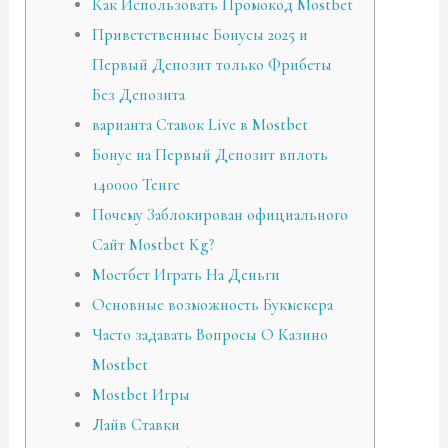
Как Использовать Промокод Mostbet
Приветственные Бонусы 2025 и
Первый Депозит только Фрибеты
Без Депозита
варианта Ставок Live в Mostbet
Бонус на Первый Депозит вплоть
140000 Тенге
Почему Заблокирован официального
Сайт Mostbet Kg?
Мостбет Играть На Деньги
Основные возможность Букмекера
Часто задавать Вопросы О Казино
Mostbet
Mostbet Игры
Лайв Ставки