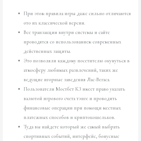
При этом правила игры даже сильно отличаются
ото их классической версии.
Все транзакции внутри системы и сайте
проводятся со использованием современных
действенных защиты.
Это позволяли каждому посетителю окунуться в
атмосферу любимых развлечений, таких же
ведущие игорные заведения Лас-Вегаса.
Пользователи Мостбет КЗ имеет право указать
валютой игрового счета тэнге и проводить
финансовые операции при помощи местных
платежных способов и криптокошельков.
Туда вы найдете который же самый выбрать
спортивных событий, интерфейс, бонусные