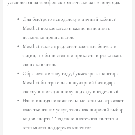
установится на телефон автоматически за 1-2 полугода.
Для быстрого неподалеку в личный кабинет
Mostbet пользователям важно выполнить
несколько проще шагов.
Mostbet также предлагает заветные бонусы и
акции, чтобы постоянно привлечь и развлекать
своих клиентов.
Образована в 2009 году, букмекерская контора
Mostbet быстро стала популярной благодаря
своему инновационному подходу и надежный.
Наши иногда положительные отзывы отражают
качество наших услуг, таких как широкий выбор
видов спорта,” “надежно платежная система и
отзывчивая поддержка клиентов.