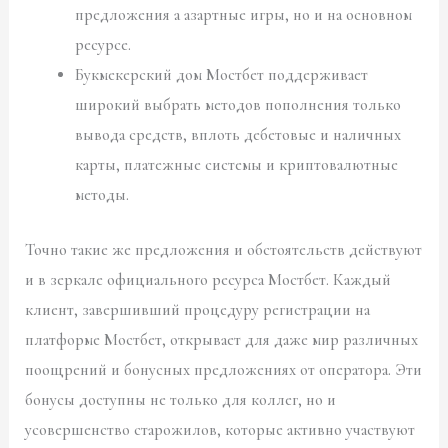
предложения а азартные игры, но и на основном
ресурсе.
Букмекерский дом Мостбет поддерживает
широкий выбрать методов пополнения только
вывода средств, вплоть дебетовые и наличных
карты, платежные системы и криптовалютные
методы.
Точно такие же предложения и обстоятельств действуют
и в зеркале официального ресурса Мостбет. Каждый
клиент, завершивший процедуру регистрации на
платформе Мостбет, открывает для даже мир различных
поощрений и бонусных предложениях от оператора. Эти
бонусы доступны не только для коллег, но и
усовершенство старожилов, которые активно участвуют