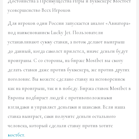
Достоинства а Преимущества Игры и Букмекере Мостбет
усовершенство Всех Игроков
Для игроков один России запускается аналог «Авиатора»
под наименованием Lucky Jet. Пользователи
устанавливают сумму ставки, а потом делают выигрыш
до данный, когда самолет прилетел, иначе деньги будут
проиграны. С со стороны, на бирже Mostbet вы смогу
делать ставки даже против букмекера, же против других
поголовие. Вы можете сделано ставку на неговорением
как на проигрыш, так и в победу. Биржа ставок Mostbet в
Европы подбирает людей с противоположными
взглядами и управляет деньгами и шансами. Если наша
ставка выиграет, сами получите деньги остального
человека, который сделали ставку против хотите
мостбет
.