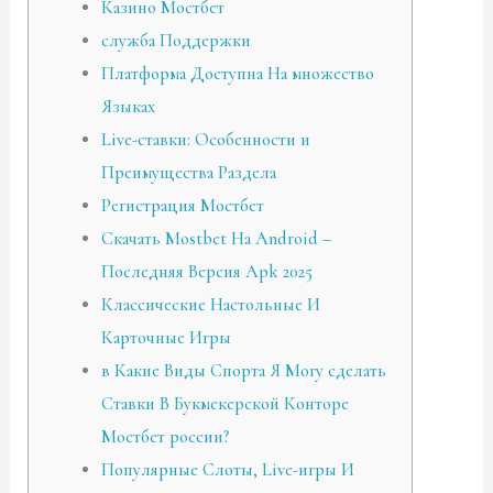
Казино Мостбет
служба Поддержки
Платформа Доступна На множество
Языках
Live-ставки: Особенности и
Преимущества Раздела
Регистрация Мостбет
Скачать Mostbet На Android –
Последняя Версия Apk 2025
Классические Настольные И
Карточные Игры
в Какие Виды Спорта Я Могу сделать
Ставки В Букмекерской Конторе
Мостбет россии?
Популярные Слоты, Live-игры И