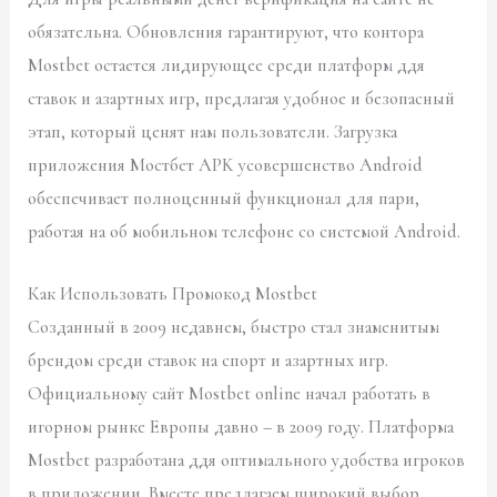
обязательна. Обновления гарантируют, что контора
Mostbet остается лидирующее среди платформ ддя
ставок и азартных игр, предлагая удобное и безопасный
этап, который ценят нам пользователи. Загрузка
приложения Мостбет APK усовершенство Android
обеспечивает полноценный функционал для пари,
работая на об мобильном телефоне со системой Android.
Как Использовать Промокод Mostbet
Созданный в 2009 недавнем, быстро стал знаменитым
брендом среди ставок на спорт и азартных игр.
Официальному сайт Mostbet online начал работать в
игорном рынке Европы давно – в 2009 году. Платформа
Mostbet разработана ддя оптимального удобства игроков
в приложении. Вместе предлагаем широкий выбор