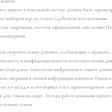
 языках.
что аккаунт в платежной системе должен быть зарегист
ко выбором игр, но только удобством использования.
тане запрещены, поэтому официальный сайт казино Пин
ровайдерами.
али очаровательные девушки, сообщающие о правилах,
опасность и конфиденциальность пользовательских дан
еняет передовые технологии шифрования и защиту данны
вых операций и личной информации клиентов. Пинап кз
ко лет назад и за это первых успел зарекомендовать са
 дли ставок на спорт. За годы работе компания значит
ступных ставок.