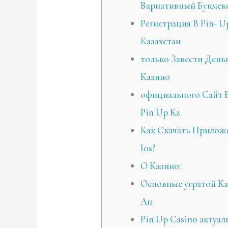
Вариативный Букмек
Регистрация В Pin- U
Казахстан
только Завести Деньг
Казино
официального Сайт 
Pin Up Kz
Как Скачать Прилож
Ios?
О Казино:
Основные угратой К
Ап
Pin Up Casino актуа