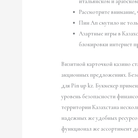
итальянском и арабском
Рассмотрите внимание, 
Пин Ап смутило не толь
Азартные игры в Казахс
блокировки интернет п
Визитной карточкой казино ст
акционных предложениях. Без
для Pin up kz. Букмекер прим
уровень безопасности финансо
территории Казахстана несколь
надежных же удобных ресурсов
функционал же ассортимент до