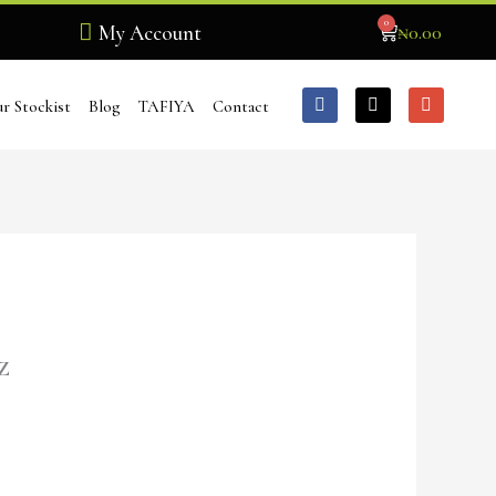
0
Cart
My Account
₦
0.00
F
X
G
r Stockist
Blog
TAFIYA
Contact
a
-
o
c
t
o
e
w
g
b
i
l
o
t
e
o
t
-
k
e
p
r
l
u
s
z