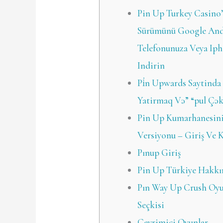
Pin Up Turkey Casino
Sürümünü Google And
Telefonunuza Veya Ip
Indirin
Pi̇n Upwards Saytinda 
Yatirmaq Və” “pul Çə
Pin Up Kumarhanesin
Versiyonu – Giriş Ve K
Pınup Giriş
Pin Up Türkiye Hakkı
Pın Way Up Crush Oyu
Seçkisi
Çevrimiçi Oyunlar