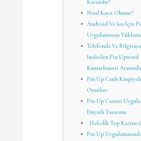
Kazanılır?
Nasıl Kayıt Olunur?
Android Ve Ios Için P
Uygulamasını Yükleme
Telefonda Ve Bilgisay
Indirilen Pin Upward
Kumarhanesi Arasındak
Pin Up Canlı Krupiyel
Oyunları
Pin Up Casino Uygula
Duyarlı Tasarımı
​ ​ Həftəli̇k Top Kazino 
Pin Up Uygulamasınd