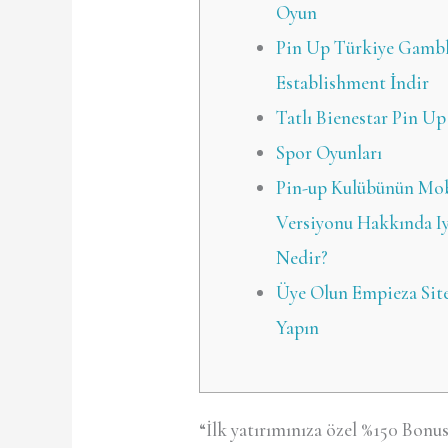
Oyun
Pin Up Türkiye Gamb
Establishment İndir
Tatlı Bienestar Pin Up
Spor Oyunları
Pin-up Kulübünün Mob
Versiyonu Hakkında Iy
Nedir?
Üye Olun Empieza Site
Yapın
“İlk yatırımınıza özel %150 Bonu