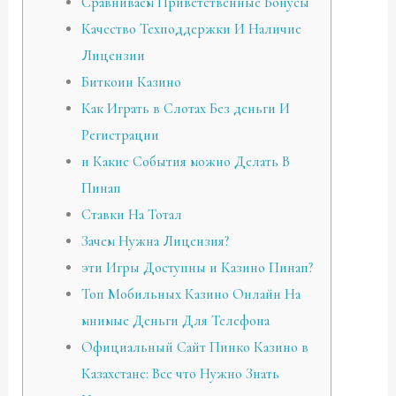
Сравниваем Приветственные Бонусы
Качество Техподдержки И Наличие
Лицензии
Биткоин Казино
Как Играть в Слотах Без деньги И
Регистрации
и Какие События можно Делать В
Пинап
Ставки На Тотал
Зачем Нужна Лицензия?
эти Игры Доступны и Казино Пинап?
Топ Мобильных Казино Онлайн На
мнимые Деньги Для Телефона
Официальный Сайт Пинко Казино в
Казахстане: Все что Нужно Знать