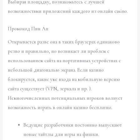
Выбирая площадку, познакомьтесь с лучшей
возможностями приложений каждого из онлайн casino.
Промокод Пин Ап
Открывается разве она в таких браузерах одинаково
резво и правильно, но возникает ли проблем с
использованием сайта на портативных устройствах с
небольшой диагональю экрана. Если казино
блокируется, какие уме входа на мобильную версию
сайта существует (VPN, зеркала и пр. ).
Немногочисленных потенциальных игроков волнует
возможность играть в онлайн казино бесплатно.
Ведущие разработчики постоянно выпускают
новые тайтлы дли игры на фишки.