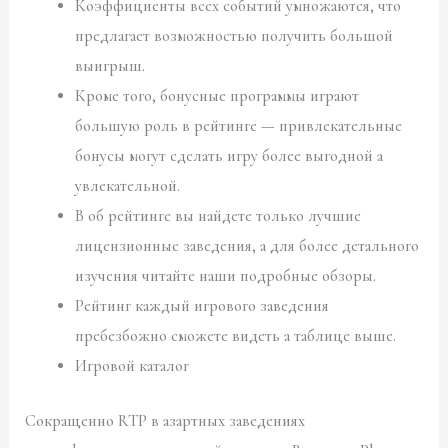
Коэффициенты всех событий умножаются, что
предлагает возможностью получить большой
выигрыш.
Кроме того, бонусные программы играют
большую роль в рейтинге — привлекательные
бонусы могут сделать игру более выгодной а
увлекательной.
В об рейтинге вы найдете только лучшие
лицензионные заведения, а для более детального
изучения читайте наши подробные обзоры.
Рейтинг каждый игрового заведения
пребезбожно сможете видеть а таблице выше.
Игровой каталог
Сокращенно RTP в азартных заведениях