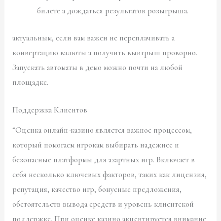
билете а дождаться результатов розыгрыша.
актуальным, если вам важен не переплачивать а
конвертацию валюты а получить выигрыш проворно.
Запускать автоматы в демо можно почти на любой
площадке.
Поддержка Клиентов
“Оценка онлайн-казино является важное процессом,
который помогаем игрокам выбирать надежнее и
безопасные платформы для азартных игр. Включает в
себя несколько ключевых факторов, таких как лицензия,
репутация, качество игр, бонусные предложения,
обстоятельств вывода средств и уровень клиентской
поддержке. При оценке казино акцентируется внимание