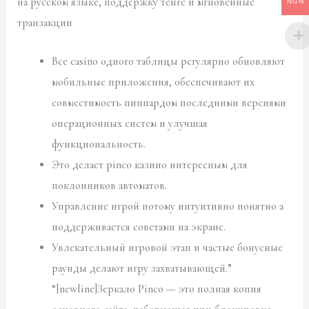
на русском языке, поддержку тенге и мгновенные
NGN
транзакции
Все casino одного таблицы регулярно обновляют
мобильные приложения, обеспечивают их
совместимость пиппардом последними версиями
операционных систем и улучшая
функциональность.
Это делает pinco казино интересным для
поклонников автоматов.
Управление игрой потому интуитивно понятно а
поддерживается советами на экране.
Увлекательный игровой этап и частые бонусные
раунды делают игру захватывающей.”
“[newline]Зеркало Pinco — это полная копия