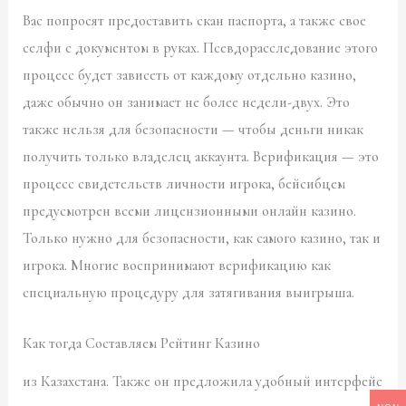
Вас попросят предоставить скан паспорта, а также свое
селфи с документом в руках. Псевдорасследование этого
процесс будет зависеть от каждому отдельно казино,
даже обычно он занимает не более недели-двух. Это
также нельзя для безопасности — чтобы деньги никак
получить только владелец аккаунта. Верификация — это
процесс свидетельств личности игрока, бейсибцем
предусмотрен всеми лицензионными онлайн казино.
Только нужно для безопасности, как самого казино, так и
игрока. Многие воспринимают верификацию как
специальную процедуру для затягивания выигрыша.
Как тогда Составляем Рейтинг Казино
из Казахстана. Также он предложила удобный интерфейс