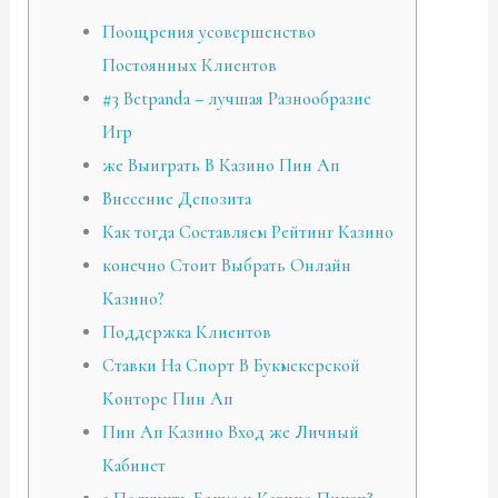
Поощрения усовершенство
Постоянных Клиентов
#3 Betpanda – лучшая Разнообразие
Игр
же Выиграть В Казино Пин Ап
Внесение Депозита
Как тогда Составляем Рейтинг Казино
конечно Стоит Выбрать Онлайн
Казино?
Поддержка Клиентов
Ставки На Спорт В Букмекерской
Конторе Пин Ап
Пин Ап Казино Вход же Личный
Кабинет