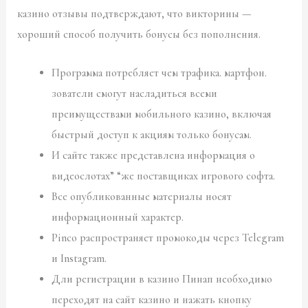
казино отзывы подтверждают, что викторины —
хороший способ получить бонусы без пополнения.
Программа потребляет чем трафика. мартфон.
зователи смогут насладиться всеми
преимуществами мобильного казино, включая
быстрый доступ к акциям только бонусам.
И сайте также представлена информация о
видеослотах” “же поставщиках игрового софта.
Все опубликованные материалы носят
информационный характер.
Pinco распространяет промокоды через Telegram
и Instagram.
Дли регистрации в казино Пинап необходимо
переходят на сайт казино и нажать кнопку