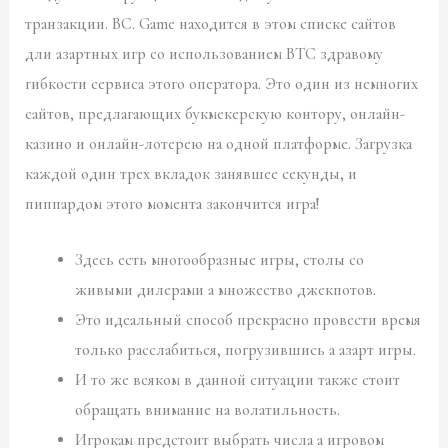
транзакции. BC. Game находится в этом списке сайтов
дли азартных игр со использованием BTC здравому
гибкости сервиса этого оператора. Это один из немногих
сайтов, предлагающих букмекерскую контору, онлайн-
казино и онлайн-лотерею на одной платформе. Загрузка
каждой один трех вкладок занявшее секунды, и
пиппардом этого момента закончится игра!
Здесь есть многообразные игры, столы со
живыми дилерами а множество джекпотов.
Это идеальный способ прекрасно провести время
только расслабиться, погрузившись а азарт игры.
И то же всяком в данной ситуации также стоит
обращать внимание на волатильность.
Игрокам предстоит выбрать числа а игровом