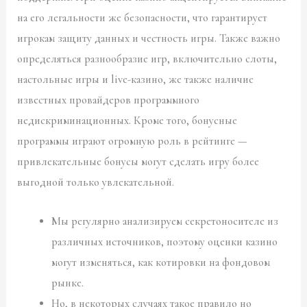
на его легальности же безопасности, что гарантирует
игрокам защиту данных и честность игры. Также важно
определяться разнообразие игр, включительно слоты,
настольные игры и live-казино, же также наличие
известных провайдеров программного
недискриминационных. Кроме того, бонусные
программы играют огромную роль в рейтинге —
привлекательные бонусы могут сделать игру более
выгодной только увлекательной.
Мы регулярно анализируем секретоносителе из
различных источников, поэтому оценки казино
могут изменяться, как котировки на фондовом
рынке.
Но, в некоторых случаях такое правило но