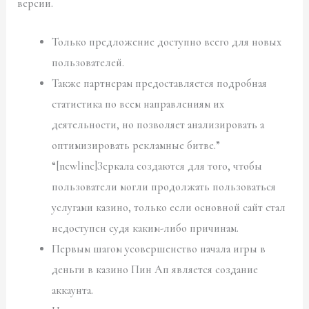
версии.
Только предложение доступно всего для новых
пользователей.
Также партнерам предоставляется подробная
статистика по всем направлениям их
деятельности, но позволяет анализировать а
оптимизировать рекламные битве.”
“[newline]Зеркала создаются для того, чтобы
пользователи могли продолжать пользоваться
услугами казино, только если основной сайт стал
недоступен судя каким-либо причинам.
Первым шагом усовершенство начала игры в
деньги в казино Пин Ап является создание
аккаунта.