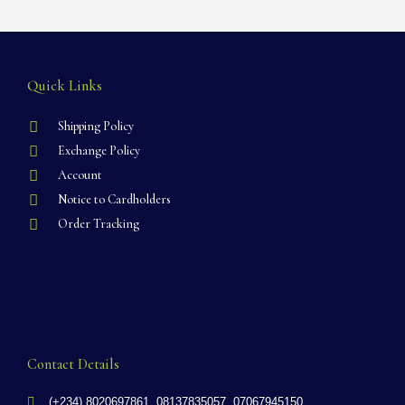
Quick Links
Shipping Policy
Exchange Policy
Account
Notice to Cardholders
Order Tracking
Contact Details
(+234) 8020697861, 08137835057, 07067945150