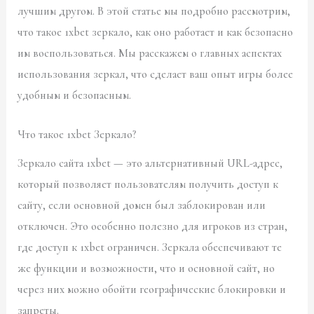
лучшим другом. В этой статье мы подробно рассмотрим,
что такое 1xbet зеркало, как оно работает и как безопасно
им воспользоваться. Мы расскажем о главных аспектах
использования зеркал, что сделает ваш опыт игры более
удобным и безопасным.
Что такое 1xbet Зеркало?
Зеркало сайта 1xbet — это альтернативный URL-адрес,
который позволяет пользователям получить доступ к
сайту, если основной домен был заблокирован или
отключен. Это особенно полезно для игроков из стран,
где доступ к 1xbet ограничен. Зеркала обеспечивают те
же функции и возможности, что и основной сайт, но
через них можно обойти географические блокировки и
запреты.