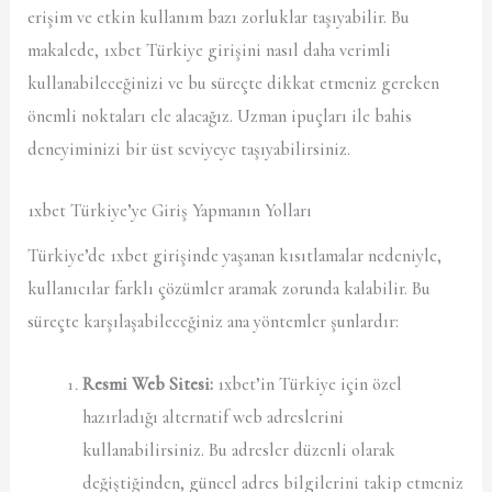
erişim ve etkin kullanım bazı zorluklar taşıyabilir. Bu
makalede, 1xbet Türkiye girişini nasıl daha verimli
kullanabileceğinizi ve bu süreçte dikkat etmeniz gereken
önemli noktaları ele alacağız. Uzman ipuçları ile bahis
deneyiminizi bir üst seviyeye taşıyabilirsiniz.
1xbet Türkiye’ye Giriş Yapmanın Yolları
Türkiye’de 1xbet girişinde yaşanan kısıtlamalar nedeniyle,
kullanıcılar farklı çözümler aramak zorunda kalabilir. Bu
süreçte karşılaşabileceğiniz ana yöntemler şunlardır:
Resmi Web Sitesi:
1xbet’in Türkiye için özel
hazırladığı alternatif web adreslerini
kullanabilirsiniz. Bu adresler düzenli olarak
değiştiğinden, güncel adres bilgilerini takip etmeniz