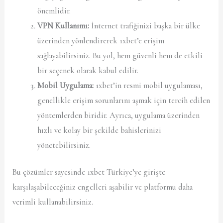
önemlidir.
VPN Kullanımı:
İnternet trafiğinizi başka bir ülke
üzerinden yönlendirerek 1xbet’e erişim
sağlayabilirsiniz. Bu yol, hem güvenli hem de etkili
bir seçenek olarak kabul edilir.
Mobil Uygulama:
1xbet’in resmi mobil uygulaması,
genellikle erişim sorunlarını aşmak için tercih edilen
yöntemlerden biridir. Ayrıca, uygulama üzerinden
hızlı ve kolay bir şekilde bahislerinizi
yönetebilirsiniz.
Bu çözümler sayesinde 1xbet Türkiye’ye girişte
karşılaşabileceğiniz engelleri aşabilir ve platformu daha
verimli kullanabilirsiniz.