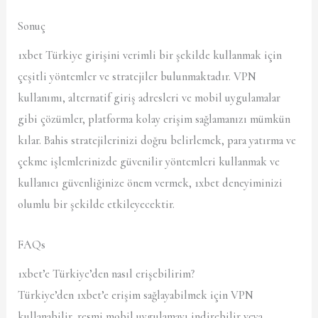
Sonuç
1xbet Türkiye girişini verimli bir şekilde kullanmak için
çeşitli yöntemler ve stratejiler bulunmaktadır. VPN
kullanımı, alternatif giriş adresleri ve mobil uygulamalar
gibi çözümler, platforma kolay erişim sağlamanızı mümkün
kılar. Bahis stratejilerinizi doğru belirlemek, para yatırma ve
çekme işlemlerinizde güvenilir yöntemleri kullanmak ve
kullanıcı güvenliğinize önem vermek, 1xbet deneyiminizi
olumlu bir şekilde etkileyecektir.
FAQs
1xbet’e Türkiye’den nasıl erişebilirim?
Türkiye’den 1xbet’e erişim sağlayabilmek için VPN
kullanabilir, resmi mobil uygulamayı indirebilir veya