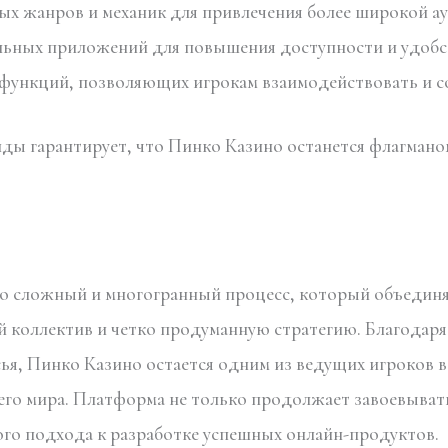
ых жанров и механик для привлечения более широкой а
льных приложений для повышения доступности и удобс
функций, позволяющих игрокам взаимодействовать и с
ы гарантирует, что Пинко Казино останется флагманом
о сложный и многогранный процесс, который объединяе
 коллектив и четко продуманную стратегию. Благодар
ья, Пинко Казино остается одним из ведущих игроков в
его мира. Платформа не только продолжает завоевывать
го подхода к разработке успешных онлайн-продуктов.