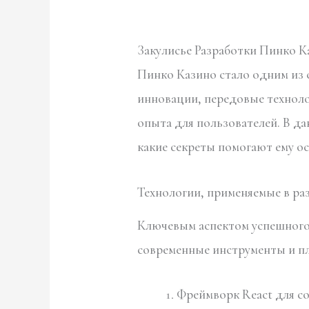
Закулисье Разработки Пинко К
Пинко Казино стало одним из с
инновации, передовые техноло
опыта для пользователей. В да
какие секреты помогают ему ос
Технологии, применяемые в ра
Ключевым аспектом успешного 
современные инструменты и пл
Фреймворк React для с