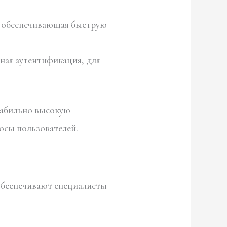
и обеспечивающая быструю
ная аутентификация, для
табильно высокую
осы пользователей.
обеспечивают специалисты