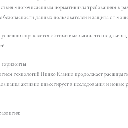
ствия многочисленным нормативным требованиям в ра
е безопасности данных пользователей и защита от мош
 успешно справляется с этими вызовами, что подтверж
ей.
 горизонты
итием технологий Пинко Казино продолжает расширять
омпания активно инвестирует в исследования и новые 
азвития: