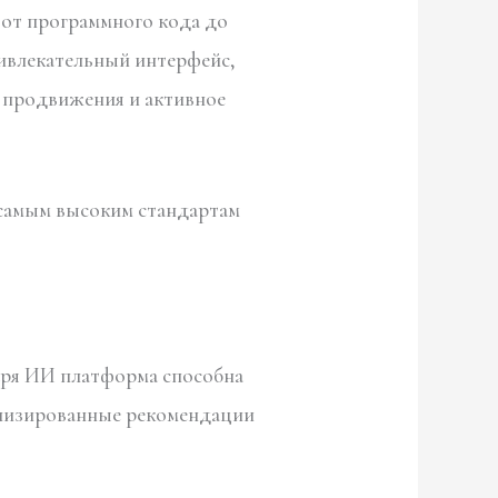
 от программного кода до
ивлекательный интерфейс,
 продвижения и активное
 самым высоким стандартам
аря ИИ платформа способна
ализированные рекомендации