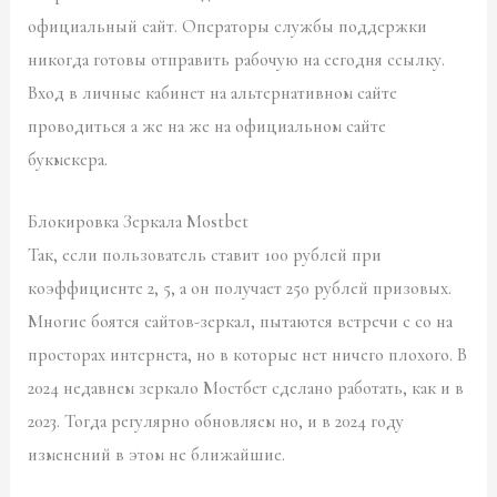
официальный сайт. Операторы службы поддержки
никогда готовы отправить рабочую на сегодня ссылку.
Вход в личные кабинет на альтернативном сайте
проводиться а же на же на официальном сайте
букмекера.
Блокировка Зеркала Mostbet
Так, если пользователь ставит 100 рублей при
коэффициенте 2, 5, а он получает 250 рублей призовых.
Многие боятся сайтов-зеркал, пытаются встречи с со на
просторах интернета, но в которые нет ничего плохого. В
2024 недавнем зеркало Мостбет сделано работать, как и в
2023. Тогда регулярно обновляем но, и в 2024 году
изменений в этом не ближайшие.