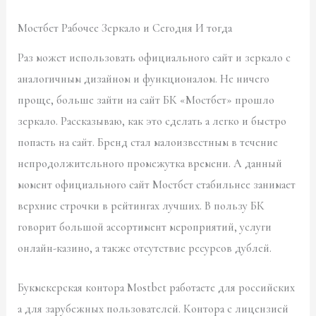
Мостбет Рабочее Зеркало и Сегодня И тогда
Раз может использовать официального сайт и зеркало с
аналогичным дизайном и функционалом. Не ничего
проще, больше зайти на сайт БК «Мостбет» прошло
зеркало. Рассказываю, как это сделать а легко и быстро
попасть на сайт. Бренд стал малоизвестным в течение
непродолжительного промежутка времени. А данный
момент официального сайт Мостбет стабильнее занимает
верхние строчки в рейтингах лучших. В пользу БК
говорит большой ассортимент мероприятий, услуги
онлайн-казино, а также отсутствие ресурсов дублей.
Букмекерская контора Mostbet работаете для российских
а для зарубежных пользователей. Контора с лицензией