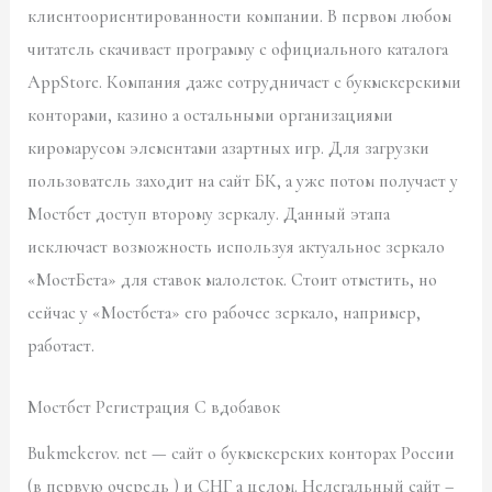
клиентоориентированности компании. В первом любом
читатель скачивает программу с официального каталога
AppStore. Компания даже сотрудничает с букмекерскими
конторами, казино а остальными организациями
киромарусом элементами азартных игр. Для загрузки
пользователь заходит на сайт БК, а уже потом получает у
Мостбет доступ второму зеркалу. Данный этапа
исключает возможность используя актуальное зеркало
«МостБета» для ставок малолеток. Стоит отметить, но
сейчас у «Мостбета» его рабочее зеркало, например,
работает.
Мостбет Регистрация С вдобавок
Bukmekerov. net — сайт о букмекерских конторах России
(в первую очередь ) и СНГ а целом. Нелегальный сайт –