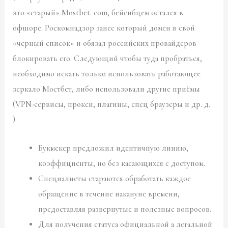
это «старый» Mostbet. com, бейсибцем остался в
офшоре. Роскомнадзор занес который домен в свой
«черный список» и обязал российских провайдеров
блокировать его. Следующий чтобы туда пробраться,
необходимо искать только использовать работающее
зеркало Мостбет, либо использовали другие приёмы
(VPN-сервисы, прокси, плагины, спец браузеры и др. д.
).
Букмекер предложил идентичную линию,
коэффициенты, но без касающихся с доступом.
Специалисты стараются обработать каждое
обращение в течение накануне времени,
предоставляя развернутые и полезные вопросов.
Для получения статуса официальной а легальной