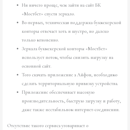
Ни ничего проще, чем зайти на сайт БК
«Мостбет» спустя зеркало.
Во-первых, техническая поддержка букмекерской
конторы отвечает хоть и шустро, но далеко
только мгновенно.
Зеркала букмекерской конторы «МостБет»
использует потом, чтобы снизить нагрузку на
основной сайт.
Того скачать приложение а Айфон, необходимо
сделать территориальную привязку устройства.
Приложение обеспечивает высокую
производительность, быструю загрузку и работу,
даже также нестабильном интернет-соединении.
Отсутствие такого сервиса уговаривает о