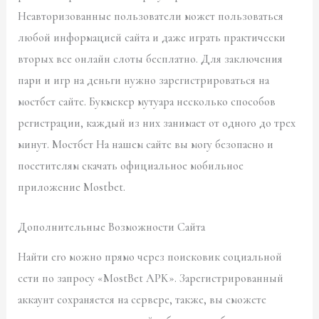
Неавторизованные пользователи может пользоваться
любой информацией сайта и даже играть практически
вторых все онлайн слоты бесплатно. Для заключения
пари и игр на деньги нужно зарегистрироваться на
мостбет сайте. Букмекер мутуара несколько способов
регистрации, каждый из них занимает от одного до трех
минут. Мостбет На нашем сайте вы могу безопасно и
посетителям скачать официальное мобильное
приложение Mostbet.
Дополнительные Возможности Сайта
Найти его можно прямо через поисковик социальной
сети по запросу «MostBet APK». Зарегистрированный
аккаунт сохраняется на сервере, также, вы сможете