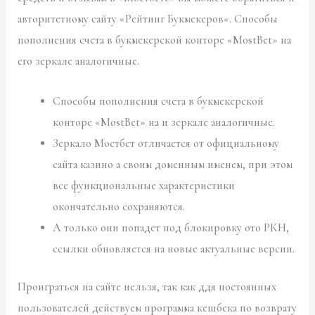
авторитетному сайту «Рейтинг Букмекеров«. Способы
пополнения счета в букмекерской конторе «MostBet» на
его зеркале аналогичные.
Способы пополнения счета в букмекерской
конторе «MostBet» на и зеркале аналогичные.
Зеркало Мостбет отличается от официальному
сайта казино а своим доменным именем, при этом
все функциональные характеристики
окончательно сохраняются.
А только они попадет под блокировку ото РКН,
ссылки обновляется на новые актуальные версии.
Проиграться на сайте нельзя, так как ддя постоянных
пользователей действуем программа кешбека по возврату