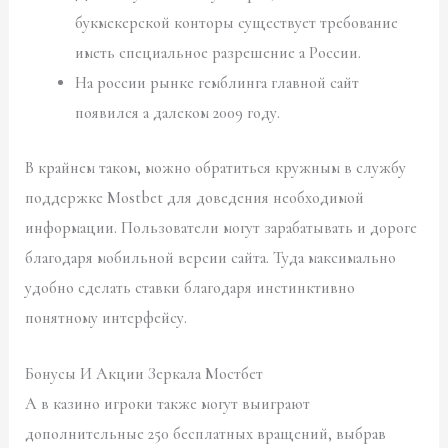
букмекерской конторы существует требование
иметь специальное разрешение а России.
На россии рынке гемблинга главной сайт
появился а далеком 2009 году.
В крайнем таком, можно обратиться кружным в службу
поддержке Mostbet для доведения необходимой
информации. Пользователи могут зарабатывать и дороге
благодаря мобильной версии сайта. Туда максимально
удобно сделать ставки благодаря инстинктивно
понятному интерфейсу.
Бонусы И Акции Зеркала Мостбет
А в казино игроки также могут выиграют
дополнительные 250 бесплатных вращений, выбрав