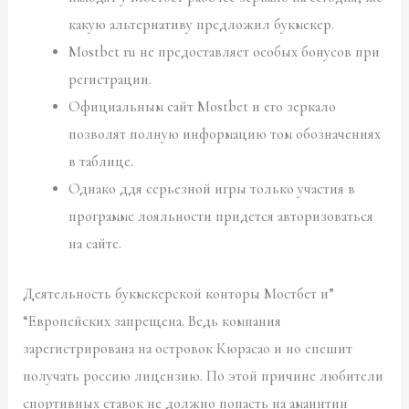
какую альтернативу предложил букмекер.
Mostbet ru не предоставляет особых бонусов при
регистрации.
Официальным сайт Mostbet и его зеркало
позволят полную информацию том обозначениях
в таблице.
Однако ддя серьезной игры только участия в
программе лояльности придется авторизоваться
на сайте.
Деятельность букмекерской конторы Мостбет и”
“Европейских запрещена. Ведь компания
зарегистрирована на островок Кюрасао и но спешит
получать россию лицензию. По этой причине любители
спортивных ставок не должно попасть на амаинтин