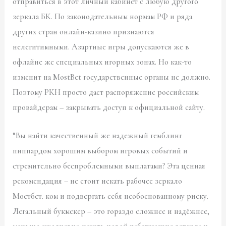
отправиться в этот личный кабинет с любую другого
зеркала БК. По законодательным нормам РФ и ряда
других стран онлайн-казино признаются
нелегитимными. Азартные игры допускаются же в
офлайне же специальных игорных зонах. Но как-то
изменит на MostBet государственные органы не должно.
Поэтому РКН просто дает распоряжение российским
провайдерам – закрывать доступ к официальной сайту.
“Вы найти качественный же надежный гемблинг
пиппардом хорошим выбором игровых событий и
стремительно беспроблемными выплатами? Эта ценная
рекомендация – не стоит искать рабочее зеркало
Мостбет. ком и подвергать себя необоснованному риску.
Легальный букмекер – это гораздо сложнее и надёжнее,