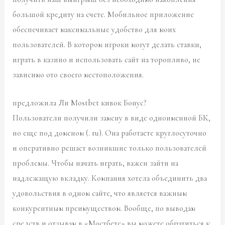
большой кредиту на счете. Мобильное приложение
обеспечивает максимальные удобство для моих
пользователей. В котором игроки могут делать ставки,
играть в казино и использовать сайт на торопливо, не
зависимо ото своего местоположения.
предложила Ли Mostbet кивок Бонус?
Пользователи получили замену в виде одноименной БК,
но еще под доменом (. ru). Она работаете круглосуточно
и оперативно решает возникшие только пользователей
проблемы. Чтобы начать играть, важен зайти на
надлежащую вкладку. Компания хотела объединить два
удовольствия в одном сайте, что является важным
конкурентным преимуществом. Вообще, по выводам
средств и отзывам в «Мостбете» вы можете обратиться к