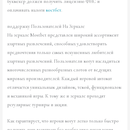
букмекер должен получить лицензию ФНС и
оплачивать налоги
мостбет
.
поддержку Пользователей На Зеркале
На зеркале Mostbet представлен широкий ассортимент
азартных развлечений, способных удовлетворить
предпочтения только самых искушенных любителей
азартных развлечений. Пользователи могут насладиться
многочисленных разнообразных слотов от ведущих
мировых производителей. Каждый игровой автомат
отличается уникальным дизайном, темой, функционалом
и механикой игры. К тому же и зеркале проходят
регулярные турниры и акции.
Как гарантирует, что игроки могут легко только быстро
получить наш выигрыш без необходимо накопления