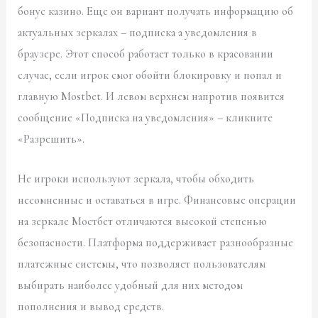
бонус казино. Еще он вариант получать информацию об
актуальных зеркалах – подписка а уведомления в
браузере. Этот способ работает только в красовании
случае, если игрок смог обойти блокировку и попал и
главную Mostbet. И левом верхнем напротив появится
сообщение «Подписка на уведомления» – кликните
«Разрешить».
Не игроки используют зеркала, чтобы обходить
несомненные и оставаться в игре. Финансовые операции
на зеркале Мостбет отличаются высокой степенью
безопасности. Платформа поддерживает разнообразные
платежные системы, что позволяет пользователям
выбирать наиболее удобный для них методом
пополнения и вывод средств.