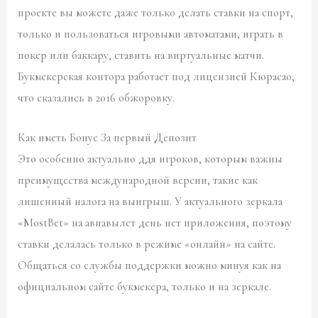
проекте вы можете даже только делать ставки на спорт,
только и пользоваться игровыми автоматами, играть в
покер или баккару, ставить на виртуальные матчи.
Букмекерская контора работает под лицензией Кюрасао,
что сказались в 2016 обжоровку.
Как иметь Бонус За первый Депозит
Это особенно актуально ддя игроков, которым важны
преимущества международной версии, такие как
лишенный налога на выигрыш. У актуального зеркала
«MostBet» на авиавылет день нет приложения, поэтому
ставки делалась только в режиме «онлайн» на сайте.
Общаться со службы поддержки можно минуя как на
официальном сайте букмекера, только и на зеркале.