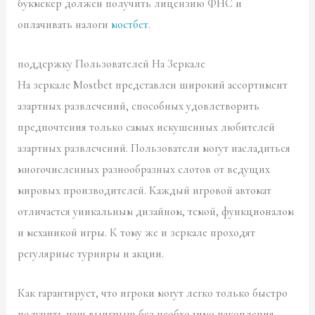
букмекер должен получить лицензию ФНС и
оплачивать налоги
мостбет
.
поддержку Пользователей На Зеркале
На зеркале Mostbet представлен широкий ассортимент
азартных развлечений, способных удовлетворить
предпочтения только самых искушенных любителей
азартных развлечений. Пользователи могут насладиться
многочисленных разнообразных слотов от ведущих
мировых производителей. Каждый игровой автомат
отличается уникальным дизайном, темой, функционалом
и механикой игры. К тому же и зеркале проходят
регулярные турниры и акции.
Как гарантирует, что игроки могут легко только быстро
получить наш выигрыш без необходимо накопления