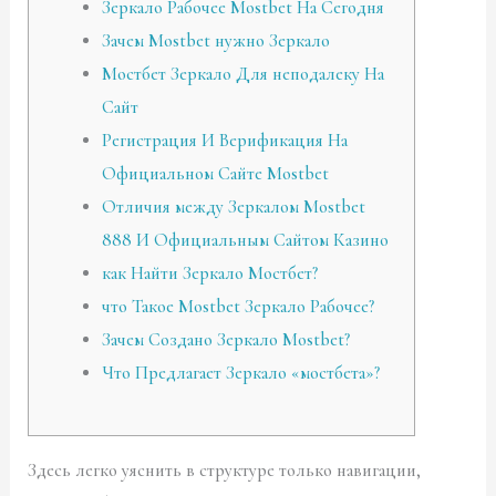
Зеркало Рабочее Mostbet На Сегодня
Зачем Mostbet нужно Зеркало
Мостбет Зеркало Для неподалеку На
Сайт
Регистрация И Верификация На
Официальном Сайте Mostbet
Отличия между Зеркалом Mostbet
888 И Официальным Сайтом Казино
как Найти Зеркало Мостбет?
что Такое Mostbet Зеркало Рабочее?
Зачем Создано Зеркало Mostbet?
Что Предлагает Зеркало «мостбета»?
Здесь легко уяснить в структуре только навигации,