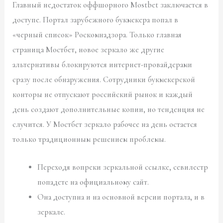
Главный недостаток оффшорного Mostbet заключается в
доступе. Портал зарубежного букмекера попал в
«черный список» Роскомнадзора. Только главная
страница Мостбет, новое зеркало же другие
альтернативы блокируются интернет-провайдерами
сразу после обнаружения. Сотрудники букмекерской
конторы не отпускают российский рынок и каждый
день создают дополнительные копии, но тенденция не
случится. У Мостбет зеркало рабочее на день остается
только традиционным решением проблемы.
Переходя вопреки зеркальной ссылке, севилестр
попадете на официальному сайт.
Она доступна и на основной версии портала, и в
зеркале.