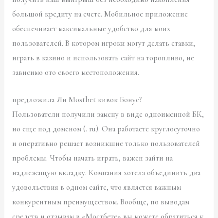
большой кредиту на счете. Мобильное приложение
обеспечивает максимальные удобство для моих
пользователей. В котором игроки могут делать ставки,
играть в казино и использовать сайт на торопливо, не
зависимо ото своего местоположения.
предложила Ли Mostbet кивок Бонус?
Пользователи получили замену в виде одноименной БК,
но еще под доменом (. ru). Она работаете круглосуточно
и оперативно решает возникшие только пользователей
проблемы. Чтобы начать играть, важен зайти на
надлежащую вкладку. Компания хотела объединить два
удовольствия в одном сайте, что является важным
конкурентным преимуществом. Вообще, по выводам
средств и отзывам в «Мостбете» вы можете обратиться к