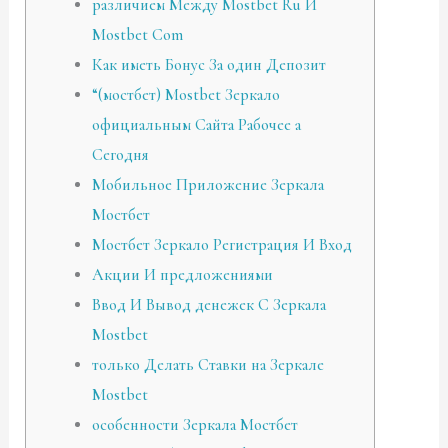
различием Между Mostbet Ru И
Mostbet Com
Как иметь Бонус За один Депозит
“(мостбет) Mostbet Зеркало
официальным Сайта Рабочее а
Сегодня
Мобильное Приложение Зеркала
Мостбет
Мостбет Зеркало Регистрация И Вход
Акции И предложениями
Ввод И Вывод денежек С Зеркала
Mostbet
только Делать Ставки на Зеркале
Mostbet
особенности Зеркала Мостбет