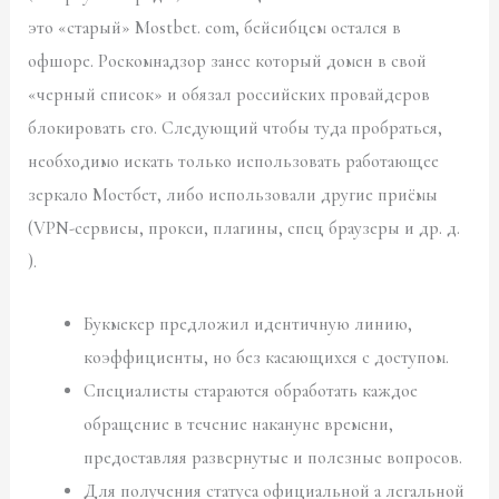
это «старый» Mostbet. com, бейсибцем остался в
офшоре. Роскомнадзор занес который домен в свой
«черный список» и обязал российских провайдеров
блокировать его. Следующий чтобы туда пробраться,
необходимо искать только использовать работающее
зеркало Мостбет, либо использовали другие приёмы
(VPN-сервисы, прокси, плагины, спец браузеры и др. д.
).
Букмекер предложил идентичную линию,
коэффициенты, но без касающихся с доступом.
Специалисты стараются обработать каждое
обращение в течение накануне времени,
предоставляя развернутые и полезные вопросов.
Для получения статуса официальной а легальной