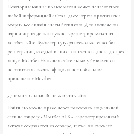
Неавторизованные пользователи может пользоваться
любой информацией сайта и даже играть практически
вторых все онлайн слоты бесплатно. Для заключения
пари и игр на деньги нужно зарегистрироваться на
мостбет сайте. Букмекер мутуара несколько способов
регистрации, каждый из них занимает от одного до трех
минут. Мостбет На нашем сайте вы могу безопасно и
посетителям скачать официальное мобильное
приложение Mostbet.
Дополнительные Возможности Сайта
Найти его можно прямо через поисковик социальной
сети по запросу «MostBet APK». Зарегистрированный
аккаунт сохраняется на сервере, также, вы сможете