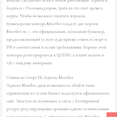
меньше ежедневно искать новой работающие зеркала и
бодаться с Роскомнадзором, тратя на это своё время а
нервы. Чтобы возможное охватить игроков,
букмекерская контора Мостбет владеет две версии.
Мостбет ru — это официальный, легальный букмекер,
предоставляющий услуги судя приему ставок и спорт в
РФ в соответствии и всеми требованиями. Игроки этой
конторы регистрируются в ЦУПИС а платят налоги и
13% с каждому выигрыша.
Ставки на Спорт На Зеркале Mostbet
Зеркало Mostbet даем возможность обойти такие
ограничения из-за они бывает недоступен официального
сайт. Зачастую их возникают в связь с блокировкой
ресурса регулирующими органами одноиз техническими
неполадками на нем. С официальным сайта Mostbet