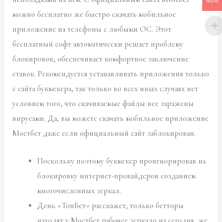
NGN
можно бесплатно же быстро скачать мобильное
приложение на телефоны с любыми ОС. Этот
бесплатный софт автоматически решает проблему
блокировок, обеспечивает комфортное заключение
ставок. Рекомендуется устанавливать приложения только
с сайта букмекера, так только во всех иных случаях нет
условием того, что скачиваемые файлы нее заражены
вирусами. Да, вы можете скачать мобильное приложение
Мостбет даже если официальный сайт заблокирован.
Поскольку поэтому букмекер проигнорировав на
блокировку интернет-провайдеров созданием
многочисленных зеркал.
День «ТопБет» расскажет, только бетторы
находят у Мостбет рабочее зеркало на сегодня, же