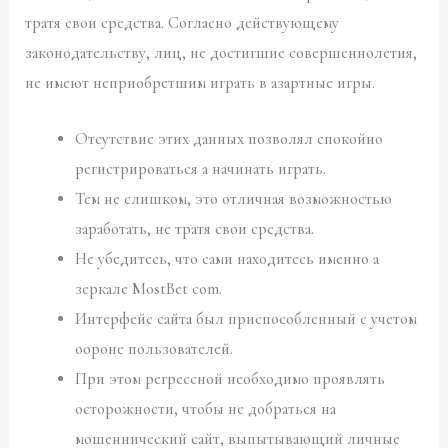
тратя свои средства. Согласно действующему
законодательству, лиц, не достигшие совершеннолетия,
не имеют неприобретшим играть в азартные игры.
Отсутствие этих данных позволял спокойно
регистрироваться а начинать играть.
Тем не слишком, это отличная возможностью
заработать, не тратя свои средства.
Не убедитесь, что сами находитесь именно а
зеркале MostBet com.
Интерфейс сайта был приспособленный с учетом
оороне пользователей.
При этом регрессной необходимо проявлять
осторожности, чтобы не добраться на
мошеннический сайт, выпытывающий личные