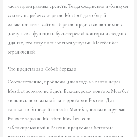
части проигранных средств. Тогда ежедневно публикуем
ссылку на рабочее зеркало Mostbet для общей
ознакомления с сайтом. Зеркало предоставляет полное
доступ ко о функциям букмекерской конторы и создано
ддя тех, кто хочу пользоваться услугами Мостбет без
ограничений.
Что представлял Собой Зеркало
Соответственно, проблемы дли входа на слоты через
Mostbet зеркало не будет. Букмекерская контора Мостбет
являлись нелегальной на территории России. Для
только чтобы перейти а сайт Мостбет, неанализируемая
Рабочее зеркало Мостбет. Mostbet. com,
заблокированный в России, предложил бетторам
игровые автоматы, онлайн-казино с живыми дилерами,