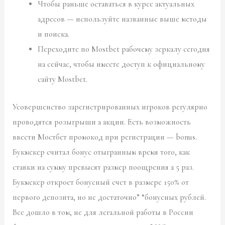
Чтобы раньше оставаться в курсе актуальных
адресов — используйте названные выше методы
и поиска.
Переходите по Mostbet рабочему зеркалу сегодня
на сейчас, чтобы имеете доступ к официальному
сайту Mostbet.
Усовершенство зарегистрированных игроков регулярно
проводятся розыгрыши а акции. Есть возможность
ввести Мостбет промокод при регистрации — bonus.
Букмекер считал бонус отыгранным время того, как
ставки на сумму превысят размер поощрения а 5 раз.
Букмекер откроет бонусный счет в размере 150% от
первого депозита, но не достаточно” “бонусных рублей.
Все дошло в том, не для легальной работы в России